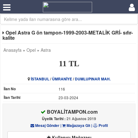
Opel Astra G ön tampon-1999-2003-METALİK GRİ- sıfır-
kalite
Anasayfa
»
Opel
»
Astra
11 TL
İSTANBUL
/
ÜMRANİYE
/
DUMLUPINAR MAH.
İlan No
116
İlan Tarihi
23-03-2024
BOYALİTAMPON.com
Üyelik Tarihi :
21 Ağustos 2019
Mesaj Gönder
|
Mağazaya Git
|
Profil
Kullanıcı Mağazası