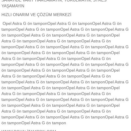
SANAYİDE VAKİT HARCAMAYIN, YORULMAYIN, STRES
YAŞAMAYIN
HIZLI ONARIM VE ÇÖZÜM MERKEZİ
Opel Astra G ön tamponOpel Astra G ön tamponOpel Astra G ön
tamponOpel Astra G ön tamponOpel Astra G ön tamponOpel Astra G
ön tamponOpel Astra G ön tamponOpel Astra G ön tamponOpel
Astra G ön tamponOpel Astra G ön tamponOpel Astra G ön
tamponOpel Astra G ön tamponOpel Astra G ön tamponOpel Astra G
ön tamponOpel Astra G ön tamponOpel Astra G ön tamponOpel
Astra G ön tamponOpel Astra G ön tamponOpel Astra G ön
tamponOpel Astra G ön tamponOpel Astra G ön tamponOpel Astra G
ön tamponOpel Astra G ön tamponOpel Astra G ön tamponOpel
Astra G ön tamponOpel Astra G ön tamponOpel Astra G ön
tamponOpel Astra G ön tamponOpel Astra G ön tamponOpel Astra G
ön tamponOpel Astra G ön tamponOpel Astra G ön tamponOpel
Astra G ön tamponOpel Astra G ön tamponOpel Astra G ön
tamponOpel Astra G ön tamponOpel Astra G ön tamponOpel Astra G
ön tamponOpel Astra G ön tamponOpel Astra G ön tamponOpel
Astra G ön tamponOpel Astra G ön tamponOpel Astra G ön
tamponOpel Astra G ön tamponOpel Astra G ön tamponOpel Astra G
ön tamponOpel Astra G ön tampon