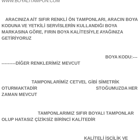
WWW.BOYALİTAMPON.COM
ARACINIZA AİT SIFIR RENKLİ ÖN TAMPONLARI, ARACIN BOYA
KODUNA VE YETKİLİ SERVİSLERİN KULLANDIĞI BOYA
MARKASINA GÖRE, FIRIN BOYA KALİTESİYLE AYAĞINIZA
GETİRİYORUZ
BOYA KODU:---
---------DİĞER RENKLERİMİZ MEVCUT
TAMPONLARİMİZ CETVEL GİBİ SİMETRİK
OTURMAKTADİR STOĞUMUZDA HER
ZAMAN MEVCUT
TAMPONLARIMIZ SIFIR BOYALI TAMPONLAR
OLUP HATASIZ ÇİZİKSİZ BİRİNCİ KALİTEDİR
KALİTELİ İŞÇİLİK VE