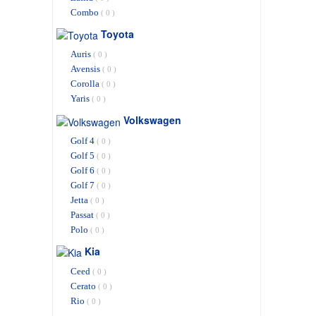
Combo
( 0 )
Toyota
Auris
( 0 )
Avensis
( 0 )
Corolla
( 0 )
Yaris
( 0 )
Volkswagen
Golf 4
( 0 )
Golf 5
( 0 )
Golf 6
( 0 )
Golf 7
( 0 )
Jetta
( 0 )
Passat
( 0 )
Polo
( 0 )
Kia
Ceed
( 0 )
Cerato
( 0 )
Rio
( 0 )