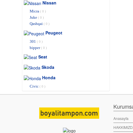
Nissan
Micra
( 0 )
Juke
( 0 )
Qashqai
( 0 )
Peugeot
301
( 0 )
bipper
( 0 )
Seat
Skoda
Honda
Civic
( 0 )
Kurumsal
Anasayfa
HAKKIMIZD