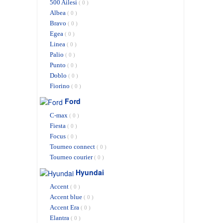
500 Ailesi
( 0 )
Albea
( 0 )
Bravo
( 0 )
Egea
( 0 )
Linea
( 0 )
Palio
( 0 )
Punto
( 0 )
Doblo
( 0 )
Fiorino
( 0 )
Ford
C-max
( 0 )
Fiesta
( 0 )
Focus
( 0 )
Tourneo connect
( 0 )
Tourneo courier
( 0 )
Hyundai
Accent
( 0 )
Accent blue
( 0 )
Accent Era
( 0 )
Elantra
( 0 )