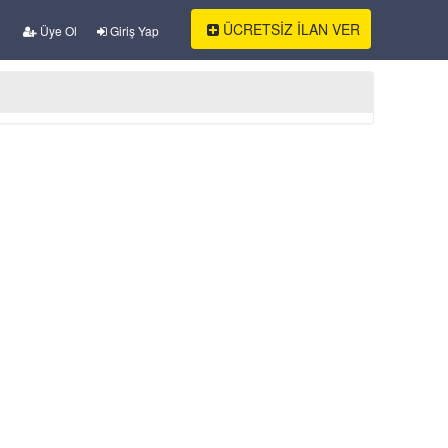
ÜCRETSİZ İLAN VER
Üye Ol
Giriş Yap