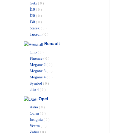
Getz
( 0 )
İ10
( 0 )
İ20
( 0 )
İ30
( 0 )
Starex
( 0 )
Tucson
( 0 )
Renault
Clio
( 0 )
Fluence
( 0 )
Megane 2
( 0 )
Megane 3
( 0 )
Megane 4
( 0 )
Symbol
( 0 )
clio 4
( 0 )
Opel
Astra
( 0 )
Corsa
( 0 )
Insignia
( 0 )
Vectra
( 0 )
Zafira
( 0 )