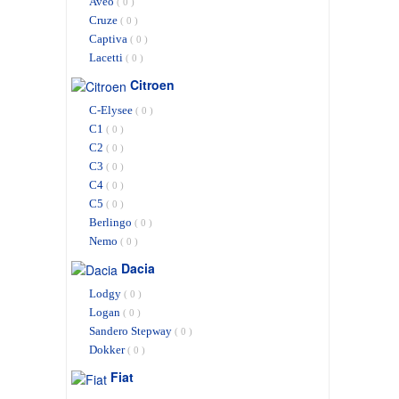
Aveo
( 0 )
Cruze
( 0 )
Captiva
( 0 )
Lacetti
( 0 )
Citroen
C-Elysee
( 0 )
C1
( 0 )
C2
( 0 )
C3
( 0 )
C4
( 0 )
C5
( 0 )
Berlingo
( 0 )
Nemo
( 0 )
Dacia
Lodgy
( 0 )
Logan
( 0 )
Sandero Stepway
( 0 )
Dokker
( 0 )
Fiat