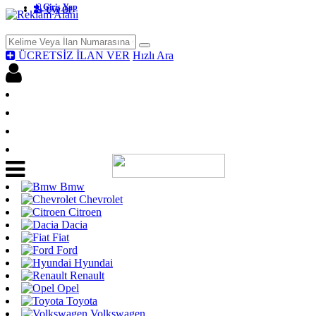
Giriş Yap
Üye Ol
ÜCRETSİZ İLAN VER
Hızlı Ara
Facebook İle Bağlan
Giriş yap
Üye Ol
Ücretsiz İlan Ver
Bmw
Chevrolet
Citroen
Dacia
Fiat
Ford
Hyundai
Renault
Opel
Toyota
Volkswagen