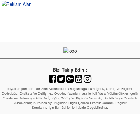
Bizi Takip Edin ;
boyalitampon.com Yer Alan Kullanıcıların Oluşturduğu Tüm İçerik, Görüş Ve Bilgilerin
Doğruluğu, Eksiksiz Ve Değişmez Olduğu, Yayınlanması İle İlgili Yasal Yükümlülükler İçeriği
Oluşturan Kullanıcıya Aittir.Bu İçeriğin, Görüş Ve Bilgilerin Yanlışlık, Eksiklik Veya Yasalarla
Düzenlenmiş Kurallara Aykırılığından Hiçbir Şekilde Sitemiz Sorumlu Değildir.
Sorularınız İçin İlan Sahibi İle İrtibata Geçebilirsiniz.