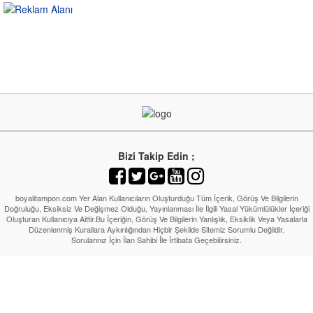
Bizi Takip Edin ;
boyalitampon.com Yer Alan Kullanıcıların Oluşturduğu Tüm İçerik, Görüş Ve Bilgilerin
Doğruluğu, Eksiksiz Ve Değişmez Olduğu, Yayınlanması İle İlgili Yasal Yükümlülükler İçeriği
Oluşturan Kullanıcıya Aittir.Bu İçeriğin, Görüş Ve Bilgilerin Yanlışlık, Eksiklik Veya Yasalarla
Düzenlenmiş Kurallara Aykırılığından Hiçbir Şekilde Sitemiz Sorumlu Değildir.
Sorularınız İçin İlan Sahibi İle İrtibata Geçebilirsiniz.