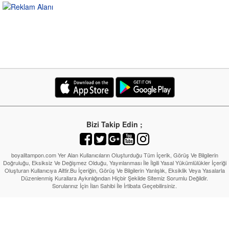
Bizi Takip Edin ;
boyalitampon.com Yer Alan Kullanıcıların Oluşturduğu Tüm İçerik, Görüş Ve Bilgilerin
Doğruluğu, Eksiksiz Ve Değişmez Olduğu, Yayınlanması İle İlgili Yasal Yükümlülükler İçeriği
Oluşturan Kullanıcıya Aittir.Bu İçeriğin, Görüş Ve Bilgilerin Yanlışlık, Eksiklik Veya Yasalarla
Düzenlenmiş Kurallara Aykırılığından Hiçbir Şekilde Sitemiz Sorumlu Değildir.
Sorularınız İçin İlan Sahibi İle İrtibata Geçebilirsiniz.