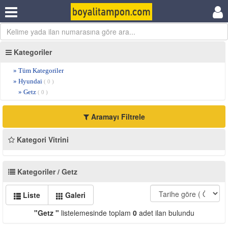
Kategoriler
» Tüm Kategoriler
» Hyundai
( 0 )
» Getz
( 0 )
Aramayı Filtrele
Kategori Vitrini
Kategoriler / Getz
Liste
Galeri
"Getz "
listelemesinde toplam
0
adet ilan bulundu