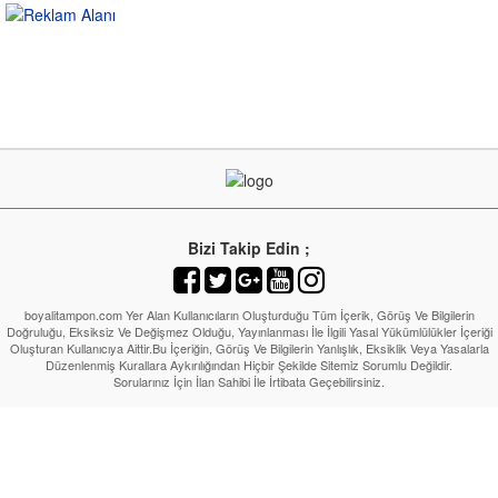
Bizi Takip Edin ;
boyalitampon.com Yer Alan Kullanıcıların Oluşturduğu Tüm İçerik, Görüş Ve Bilgilerin
Doğruluğu, Eksiksiz Ve Değişmez Olduğu, Yayınlanması İle İlgili Yasal Yükümlülükler İçeriği
Oluşturan Kullanıcıya Aittir.Bu İçeriğin, Görüş Ve Bilgilerin Yanlışlık, Eksiklik Veya Yasalarla
Düzenlenmiş Kurallara Aykırılığından Hiçbir Şekilde Sitemiz Sorumlu Değildir.
Sorularınız İçin İlan Sahibi İle İrtibata Geçebilirsiniz.