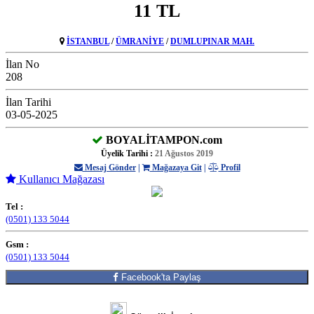
11 TL
İSTANBUL
/
ÜMRANİYE
/
DUMLUPINAR MAH.
İlan No
208
İlan Tarihi
03-05-2025
BOYALİTAMPON.com
Üyelik Tarihi :
21 Ağustos 2019
Mesaj Gönder
|
Mağazaya Git
|
Profil
Kullanıcı Mağazası
Tel :
(0501) 133 5044
Gsm :
(0501) 133 5044
Facebook'ta Paylaş