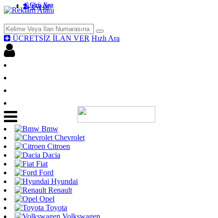
Giriş Yap
Üye Ol
ÜCRETSİZ İLAN VER
Hızlı Ara
Facebook İle Bağlan
Giriş yap
Üye Ol
Ücretsiz İlan Ver
Bmw
Chevrolet
Citroen
Dacia
Fiat
Ford
Hyundai
Renault
Opel
Toyota
Volkswagen