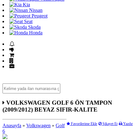
Kia
Nissan
Peugeot
Seat
Skoda
Honda
Acil Acil İlanları
Fiyatı Düşenler
GET İlanlar
Firma Rehberi
Mağazalar
VOLKSWAGEN GOLF 6 ÖN TAMPON
(2009/2012) BEYAZ SIFIR-KALITE
Favorilerime Ekle
Şikayet Et
Yazdır
Anasayfa
»
Volkswagen
»
Golf
6