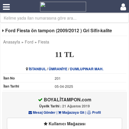
Ford Fiesta ön tampon (2009/2012 ) Gri Sifir-kalite
Anasayfa
»
Ford
»
Fiesta
11 TL
İSTANBUL
/
ÜMRANİYE
/
DUMLUPINAR MAH.
İlan No
201
İlan Tarihi
05-04-2025
BOYALİTAMPON.com
Üyelik Tarihi :
21 Ağustos 2019
Mesaj Gönder
|
Mağazaya Git
|
Profil
Kullanıcı Mağazası