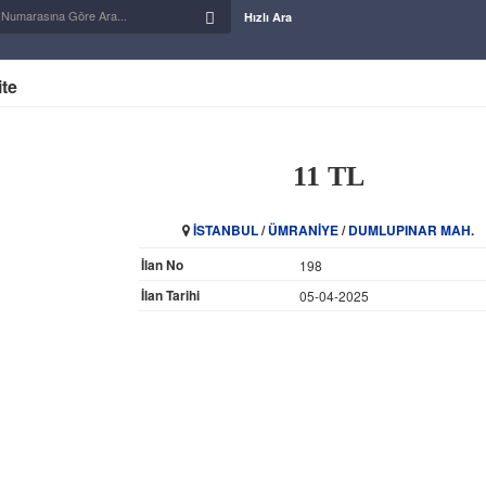
Hızlı Ara
ite
11 TL
İSTANBUL
/
ÜMRANİYE
/
DUMLUPINAR MAH.
İlan No
198
İlan Tarihi
05-04-2025