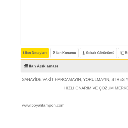
İlan Detayları
İlan Konumu
Sokak Görünümü
Be
İlan Açıklaması
SANAYİDE VAKİT HARCAMAYIN, YORULMAYIN, STRES 
HIZLI ONARIM VE ÇÖZÜM MERKE
www.boyalitampon.com