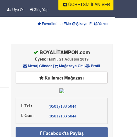
ÜCRETSİZ İLAN VER
Üye Ol
Giriş Yap
Favorilerime Ekle
Şikayet Et
Yazdır
BOYALİTAMPON.com
Üyelik Tarihi :
21 Ağustos 2019
Mesaj Gönder
|
Mağazaya Git
|
Profil
Kullanıcı Mağazası
Tel :
(0501) 133 5044
Gsm :
(0501) 133 5044
Facebook'ta Paylaş