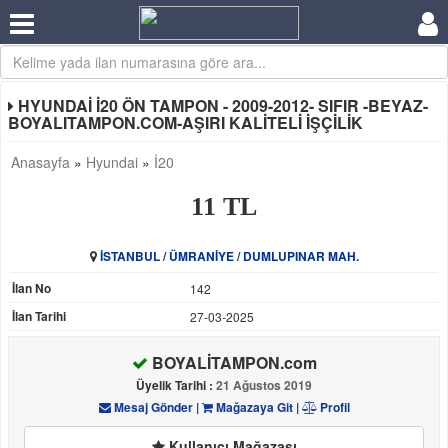
HYUNDAİ İ20 ÖN TAMPON - 2009-2012- SIFIR -BEYAZ-
BOYALITAMPON.COM-AŞIRI KALİTELİ İŞÇİLİK
Anasayfa
»
Hyundai
»
İ20
11 TL
İSTANBUL
/
ÜMRANİYE
/
DUMLUPINAR MAH.
İlan No
142
İlan Tarihi
27-03-2025
BOYALİTAMPON.com
Üyelik Tarihi :
21 Ağustos 2019
Mesaj Gönder
|
Mağazaya Git
|
Profil
Kullanıcı Mağazası